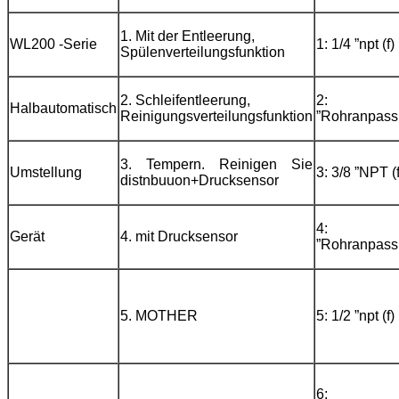
1. Mit der Entleerung,
WL200 -Serie
1: 1/4 ”npt (f)
Spülenverteilungsfunktion
2. Schleifentleerung,
2: 1
Halbautomatisch
Reinigungsverteilungsfunktion
”Rohranpas
3. Tempern. Reinigen Sie
Umstellung
3: 3/8 ”NPT (f
distnbuuon+Drucksensor
4: 3
Gerät
4. mit Drucksensor
”Rohranpas
5. MOTHER
5: 1/2 ”npt (f)
6: 1