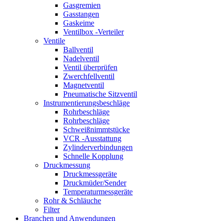
Gasgremien
Gasstangen
Gaskeime
Ventilbox -Verteiler
Ventile
Ballventil
Nadelventil
Ventil überprüfen
Zwerchfellventil
Magnetventil
Pneumatische Sitzventil
Instrumentierungsbeschläge
Rohrbeschläge
Rohrbeschläge
Schweißnimmtstücke
VCR -Ausstattung
Zylinderverbindungen
Schnelle Kopplung
Druckmessung
Druckmessgeräte
Druckmüder/Sender
Temperaturmessgeräte
Rohr & Schläuche
Filter
Branchen und Anwendungen