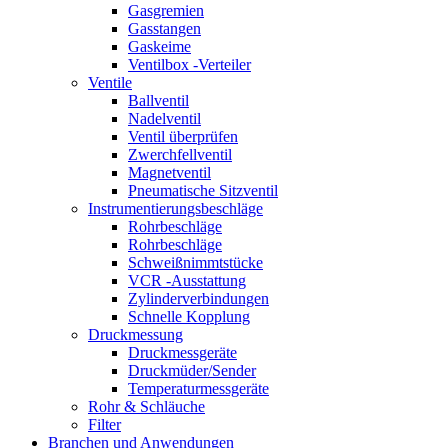
Gasgremien
Gasstangen
Gaskeime
Ventilbox -Verteiler
Ventile
Ballventil
Nadelventil
Ventil überprüfen
Zwerchfellventil
Magnetventil
Pneumatische Sitzventil
Instrumentierungsbeschläge
Rohrbeschläge
Rohrbeschläge
Schweißnimmtstücke
VCR -Ausstattung
Zylinderverbindungen
Schnelle Kopplung
Druckmessung
Druckmessgeräte
Druckmüder/Sender
Temperaturmessgeräte
Rohr & Schläuche
Filter
Branchen und Anwendungen