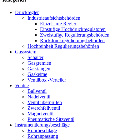
Druckregler
Industrieaufsichtsbehörden
Einzelstufe Regler
Einstufige Hochdruckregulatoren
Zweistufige Regulierungsbehörden
Rückdruckregulierungsbehörden
Hochreinheit Regulierungsbehörden
Gassystem
Schalter
Gasgremien
Gasstangen
Gaskeime
Ventilbox -Verteiler
Ventile
Ballventil
Nadelventil
Ventil überprüfen
Zwerchfellventil
Magnetventil
Pneumatische Sitzventil
Instrumentierungsbeschläge
Rohrbeschläge
Rohranpassung