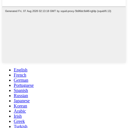
English
French
German
Portuguese
Spanish
Russian
Japanese
Korean
Arabic
Irish
Greek
Turkish