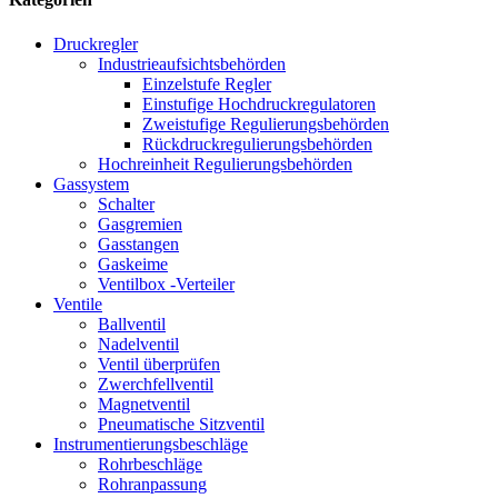
Druckregler
Industrieaufsichtsbehörden
Einzelstufe Regler
Einstufige Hochdruckregulatoren
Zweistufige Regulierungsbehörden
Rückdruckregulierungsbehörden
Hochreinheit Regulierungsbehörden
Gassystem
Schalter
Gasgremien
Gasstangen
Gaskeime
Ventilbox -Verteiler
Ventile
Ballventil
Nadelventil
Ventil überprüfen
Zwerchfellventil
Magnetventil
Pneumatische Sitzventil
Instrumentierungsbeschläge
Rohrbeschläge
Rohranpassung