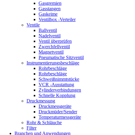
Gasgremien
Gasstangen
Gaskeime
Ventilbox -Verteiler
Ventile
Ballventil
Nadelventil
Ventil überprüfen
Zwerchfellventil
Magnetventil
Pneumatische Sitzventil
Instrumentierungsbeschläge
Rohrbeschläge
Rohrbeschläge
Schweißnimmtstücke
VCR -Ausstattung
Zylinderverbindungen
Schnelle Kopplung
Druckmessung
Druckmessgeräte
Druckmüder/Sender
Temperaturmessgeräte
Rohr & Schläuche
Filter
Branchen und Anwendungen