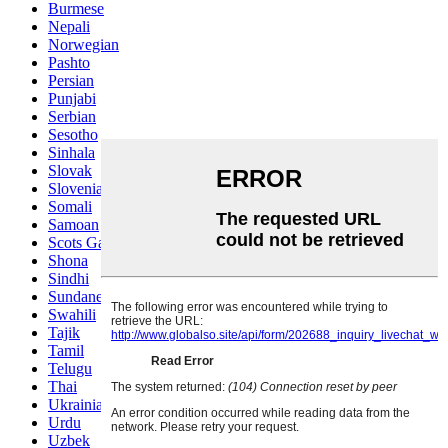
Burmese
Nepali
Norwegian
Pashto
Persian
Punjabi
Serbian
Sesotho
Sinhala
Slovak
Slovenian
Somali
Samoan
Scots Gaelic
Shona
Sindhi
Sundanese
Swahili
Tajik
Tamil
Telugu
Thai
Ukrainian
Urdu
Uzbek