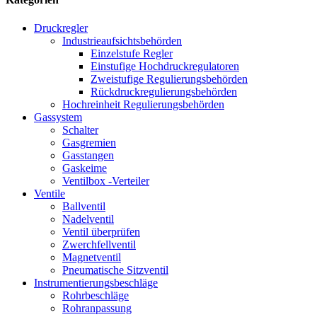
Druckregler
Industrieaufsichtsbehörden
Einzelstufe Regler
Einstufige Hochdruckregulatoren
Zweistufige Regulierungsbehörden
Rückdruckregulierungsbehörden
Hochreinheit Regulierungsbehörden
Gassystem
Schalter
Gasgremien
Gasstangen
Gaskeime
Ventilbox -Verteiler
Ventile
Ballventil
Nadelventil
Ventil überprüfen
Zwerchfellventil
Magnetventil
Pneumatische Sitzventil
Instrumentierungsbeschläge
Rohrbeschläge
Rohranpassung