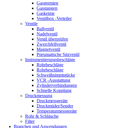
Gasgremien
Gasstangen
Gaskeime
Ventilbox -Verteiler
Ventile
Ballventil
Nadelventil
Ventil überprüfen
Zwerchfellventil
Magnetventil
Pneumatische Sitzventil
Instrumentierungsbeschläge
Rohrbeschläge
Rohrbeschläge
Schweißnimmtstücke
VCR -Ausstattung
Zylinderverbindungen
Schnelle Kopplung
Druckmessung
Druckmessgeräte
Druckmüder/Sender
Temperaturmessgeräte
Rohr & Schläuche
Filter
Branchen und Anwendungen