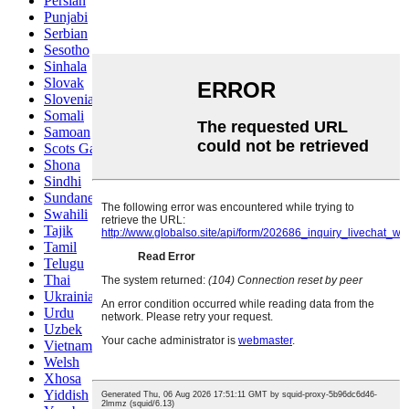
Persian
Punjabi
Serbian
Sesotho
Sinhala
Slovak
Slovenian
Somali
Samoan
Scots Gaelic
Shona
Sindhi
Sundanese
Swahili
Tajik
Tamil
Telugu
Thai
Ukrainian
Urdu
Uzbek
Vietnamese
Welsh
Xhosa
Yiddish