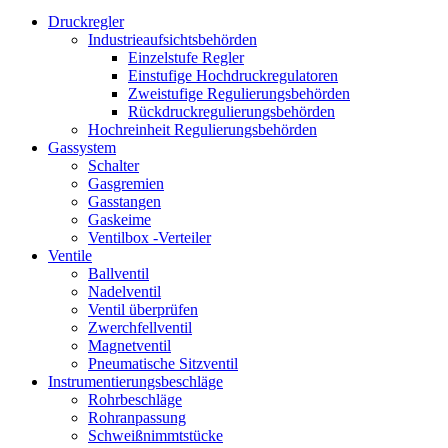
Druckregler
Industrieaufsichtsbehörden
Einzelstufe Regler
Einstufige Hochdruckregulatoren
Zweistufige Regulierungsbehörden
Rückdruckregulierungsbehörden
Hochreinheit Regulierungsbehörden
Gassystem
Schalter
Gasgremien
Gasstangen
Gaskeime
Ventilbox -Verteiler
Ventile
Ballventil
Nadelventil
Ventil überprüfen
Zwerchfellventil
Magnetventil
Pneumatische Sitzventil
Instrumentierungsbeschläge
Rohrbeschläge
Rohranpassung
Schweißnimmtstücke