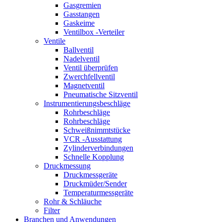
Gasgremien
Gasstangen
Gaskeime
Ventilbox -Verteiler
Ventile
Ballventil
Nadelventil
Ventil überprüfen
Zwerchfellventil
Magnetventil
Pneumatische Sitzventil
Instrumentierungsbeschläge
Rohrbeschläge
Rohrbeschläge
Schweißnimmtstücke
VCR -Ausstattung
Zylinderverbindungen
Schnelle Kopplung
Druckmessung
Druckmessgeräte
Druckmüder/Sender
Temperaturmessgeräte
Rohr & Schläuche
Filter
Branchen und Anwendungen