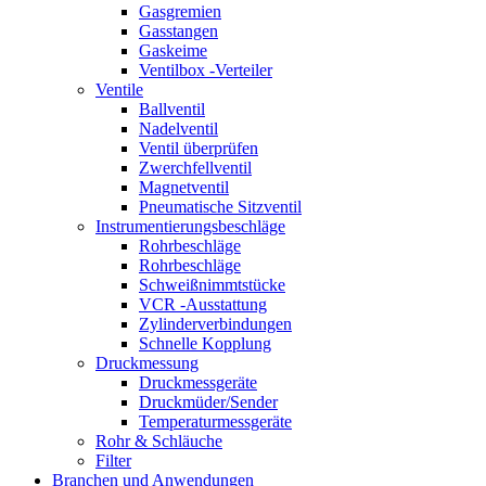
Gasgremien
Gasstangen
Gaskeime
Ventilbox -Verteiler
Ventile
Ballventil
Nadelventil
Ventil überprüfen
Zwerchfellventil
Magnetventil
Pneumatische Sitzventil
Instrumentierungsbeschläge
Rohrbeschläge
Rohrbeschläge
Schweißnimmtstücke
VCR -Ausstattung
Zylinderverbindungen
Schnelle Kopplung
Druckmessung
Druckmessgeräte
Druckmüder/Sender
Temperaturmessgeräte
Rohr & Schläuche
Filter
Branchen und Anwendungen