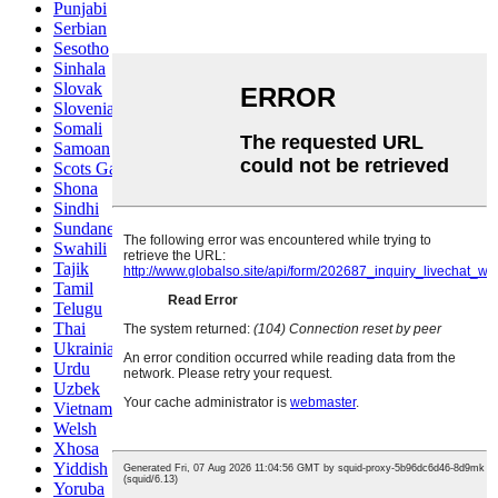
Punjabi
Serbian
Sesotho
Sinhala
Slovak
Slovenian
Somali
Samoan
Scots Gaelic
Shona
Sindhi
Sundanese
Swahili
Tajik
Tamil
Telugu
Thai
Ukrainian
Urdu
Uzbek
Vietnamese
Welsh
Xhosa
Yiddish
Yoruba