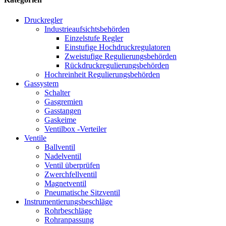
Druckregler
Industrieaufsichtsbehörden
Einzelstufe Regler
Einstufige Hochdruckregulatoren
Zweistufige Regulierungsbehörden
Rückdruckregulierungsbehörden
Hochreinheit Regulierungsbehörden
Gassystem
Schalter
Gasgremien
Gasstangen
Gaskeime
Ventilbox -Verteiler
Ventile
Ballventil
Nadelventil
Ventil überprüfen
Zwerchfellventil
Magnetventil
Pneumatische Sitzventil
Instrumentierungsbeschläge
Rohrbeschläge
Rohranpassung