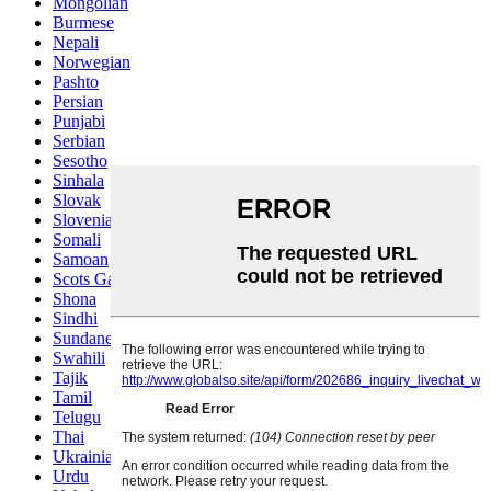
Mongolian
Burmese
Nepali
Norwegian
Pashto
Persian
Punjabi
Serbian
Sesotho
Sinhala
Slovak
Slovenian
Somali
Samoan
Scots Gaelic
Shona
Sindhi
Sundanese
Swahili
Tajik
Tamil
Telugu
Thai
Ukrainian
Urdu