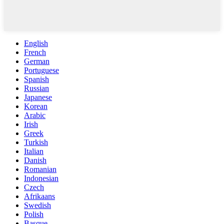
English
French
German
Portuguese
Spanish
Russian
Japanese
Korean
Arabic
Irish
Greek
Turkish
Italian
Danish
Romanian
Indonesian
Czech
Afrikaans
Swedish
Polish
Basque