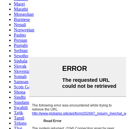
Maori
Marathi
Mongolian
Burmese
Nepali
Norwegian
Pashto
Persian
Punjabi
Serbian
Sesotho
Sinhala
Slovak
Slovenian
Somali
Samoan
Scots Gaelic
Shona
Sindhi
Sundanese
Swahili
Tajik
Tamil
Telugu
Thai