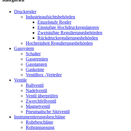
Druckregler
Industrieaufsichtsbehörden
Einzelstufe Regler
Einstufige Hochdruckregulatoren
Zweistufige Regulierungsbehörden
Rückdruckregulierungsbehörden
Hochreinheit Regulierungsbehörden
Gassystem
Schalter
Gasgremien
Gasstangen
Gaskeime
Ventilbox -Verteiler
Ventile
Ballventil
Nadelventil
Ventil überprüfen
Zwerchfellventil
Magnetventil
Pneumatische Sitzventil
Instrumentierungsbeschläge
Rohrbeschläge
Rohranpassung