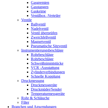
Gasgremien
Gasstangen
Gaskeime
Ventilbox -Verteiler
Ventile
Ballventil
Nadelventil
Ventil überprüfen
Zwerchfellventil
Magnetventil
Pneumatische Sitzventil
Instrumentierungsbeschläge
Rohrbeschläge
Rohrbeschläge
Schweißnimmtstücke
VCR -Ausstattung
Zylinderverbindungen
Schnelle Kopplung
Druckmessung
Druckmessgeräte
Druckmüder/Sender
Temperaturmessgeräte
Rohr & Schläuche
Filter
Branchen und Anwendungen