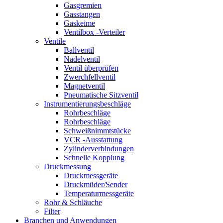
Gasgremien
Gasstangen
Gaskeime
Ventilbox -Verteiler
Ventile
Ballventil
Nadelventil
Ventil überprüfen
Zwerchfellventil
Magnetventil
Pneumatische Sitzventil
Instrumentierungsbeschläge
Rohrbeschläge
Rohrbeschläge
Schweißnimmtstücke
VCR -Ausstattung
Zylinderverbindungen
Schnelle Kopplung
Druckmessung
Druckmessgeräte
Druckmüder/Sender
Temperaturmessgeräte
Rohr & Schläuche
Filter
Branchen und Anwendungen