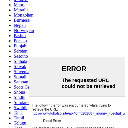
Maori
Marathi
Mongolian
Burmese
Nepali
Norwegian
Pashto
Persian
Punjabi
Serbian
Sesotho
Sinhala
Slovak
Slovenian
Somali
Samoan
Scots Gaelic
Shona
Sindhi
Sundanese
Swahili
Tajik
Tamil
Telugu