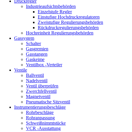
Druckregler
Industrieaufsichtsbehörden
Einzelstufe Regler
Einstufige Hochdruckregulatoren
Zweistufige Regulierungsbehörden
Rückdruckregulierungsbehörden
Hochreinheit Regulierungsbehörden
Gassystem
Schalter
Gasgremien
Gasstangen
Gaskeime
Ventilbox -Verteiler
Ventile
Ballventil
Nadelventil
Ventil überprüfen
Zwerchfellventil
Magnetventil
Pneumatische Sitzventil
Instrumentierungsbeschläge
Rohrbeschläge
Rohranpassung
Schweißnimmtstücke
VCR -Ausstattung