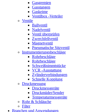
Gasgremien
Gasstangen
Gaskeime
Ventilbox -Verteiler
Ventile
Ballventil
Nadelventil
Ventil überprüfen
Zwerchfellventil
Magnetventil
Pneumatische Sitzventil
Instrumentierungsbeschläge
Rohrbeschläge
Rohrbeschläge
Schweißnimmtstücke
VCR -Ausstattung
Zylinderverbindungen
Schnelle Kopplung
Druckmessung
Druckmessgeräte
Druckmüder/Sender
Temperaturmessgeräte
Rohr & Schläuche
Filter
Branchen und Anwendungen