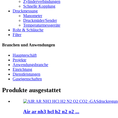
Zylinderverbindungen
Schnelle Kopplung
Druckmessung
Manometer
Druckmüder/Sender
Temperaturmessgeräte
Rohr & Schläuche
Filter
Branchen und Anwendungen
Hauptgeschäft
Projekte
Anwendungsbranche
Einrichtung
Dienstleistungen
Gaseigenschaften
Produkte ausgestattet
Air ar nh3 hcl h2 n2 o2 ...