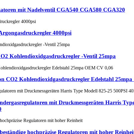
gulatoren mit Nadelventil CGA540 CGA580 CGA320
Argongasdruckregler 4000psi
O2 Kohlendioxidgasdruckregler -Ventil 25mpa
gon CO2 Kohlendioxidgasdruckregler Edelstahl 25mp
lindergasregulatoren mit Druckmessgeräten Harris T
0
sbeständige hochpräzise Regulatoren mit hoher Reinhei