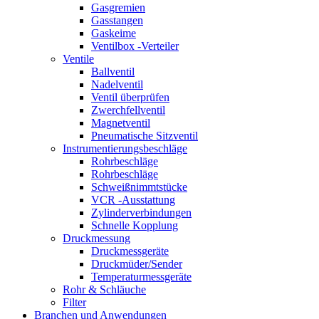
Gasgremien
Gasstangen
Gaskeime
Ventilbox -Verteiler
Ventile
Ballventil
Nadelventil
Ventil überprüfen
Zwerchfellventil
Magnetventil
Pneumatische Sitzventil
Instrumentierungsbeschläge
Rohrbeschläge
Rohrbeschläge
Schweißnimmtstücke
VCR -Ausstattung
Zylinderverbindungen
Schnelle Kopplung
Druckmessung
Druckmessgeräte
Druckmüder/Sender
Temperaturmessgeräte
Rohr & Schläuche
Filter
Branchen und Anwendungen