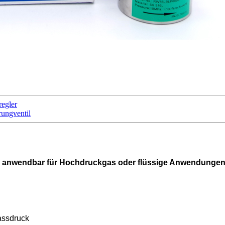
regler
rungventil
n, anwendbar für Hochdruckgas oder flüssige Anwendungen
assdruck