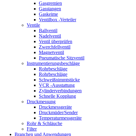
Gasgremien
Gasstangen
Gaskeime
Ventilbox -Verteiler
Ventile
Ballventil
Nadelventil
Ventil überprüfen
Zwerchfellventil
Magnetventil
Pneumatische Sitzventil
Instrumentierungsbeschläge
Rohrbeschläge
Rohrbeschläge
Schweißnimmtstücke
VCR -Ausstattung
Zylinderverbindungen
Schnelle Kopplung
Druckmessung
Druckmessgeräte
Druckmüder/Sender
Temperaturmessgeräte
Rohr & Schläuche
Filter
Branchen und Anwendungen