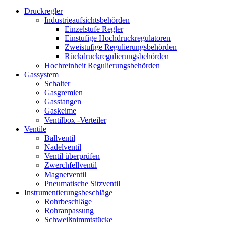
Druckregler
Industrieaufsichtsbehörden
Einzelstufe Regler
Einstufige Hochdruckregulatoren
Zweistufige Regulierungsbehörden
Rückdruckregulierungsbehörden
Hochreinheit Regulierungsbehörden
Gassystem
Schalter
Gasgremien
Gasstangen
Gaskeime
Ventilbox -Verteiler
Ventile
Ballventil
Nadelventil
Ventil überprüfen
Zwerchfellventil
Magnetventil
Pneumatische Sitzventil
Instrumentierungsbeschläge
Rohrbeschläge
Rohranpassung
Schweißnimmtstücke