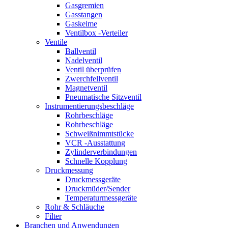
Gasgremien
Gasstangen
Gaskeime
Ventilbox -Verteiler
Ventile
Ballventil
Nadelventil
Ventil überprüfen
Zwerchfellventil
Magnetventil
Pneumatische Sitzventil
Instrumentierungsbeschläge
Rohrbeschläge
Rohrbeschläge
Schweißnimmtstücke
VCR -Ausstattung
Zylinderverbindungen
Schnelle Kopplung
Druckmessung
Druckmessgeräte
Druckmüder/Sender
Temperaturmessgeräte
Rohr & Schläuche
Filter
Branchen und Anwendungen