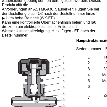
Sauerstoffumgebung können bereitgestellt werden. Dieses
Produkt trifft die
Anforderungen an ASTMG93C Sauberkeit. Fügen Sie bei
der Bestellung bitte - O2 nach der Bestellnummer hinzu
▶ Ultra hohe Reinheit (WK-EP)
Kann eine kontrollierte Oberflächenfinish liefern und ra0
dreizehn μm elektropolisch sein. Entionisiert
Wasser Ultraschallreinigung. Hinzufügen - EP nach der
Bestellnummer
Hauptstrukturmate
Seriennummer
1
Ha
2
3
V
4
Mo
5
Mo
6
Z
7