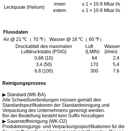
innen
≤ 1 × 10-9 Mbar l/s
Leckquote (Helium)
extern
≤ 1 × 10-9 Mbar l/s
Flussdaten
Air @ 21 ℃（ 70 ℉） Wasser @ 16 ℃（ 60 ℉）
Druckabfall des maximalen
Luft
Wasser
Luftdruckstabs (PSIG)
(LMIN)
(l/min)
0,68 (10)
64
2.4
3.4 (50)
170
5.4
6.8 (100)
300
7.6
Reinigungsprozess
▶ Standard (WK-BA)
Alle Schweißverbindungen müssen gemäß den
Standardspezifikationen der Standardreinigung und
Verpackung des Unternehmens gereinigt werden.
Bei der Bestellung besteht kein Suffix hinzufügen
▶ Sauerstoffreinigung (WK-O2)
Produktreinigungs- und Verpackungsspezifikationen für die