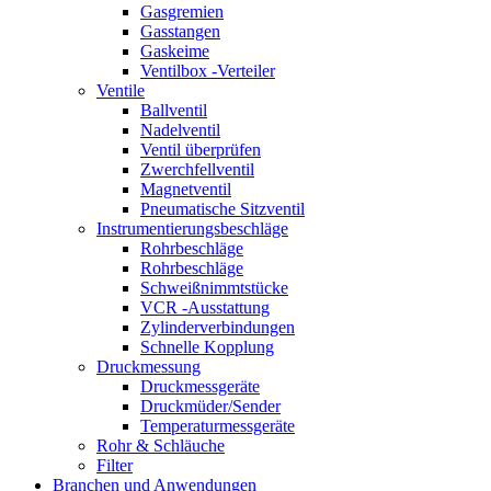
Gasgremien
Gasstangen
Gaskeime
Ventilbox -Verteiler
Ventile
Ballventil
Nadelventil
Ventil überprüfen
Zwerchfellventil
Magnetventil
Pneumatische Sitzventil
Instrumentierungsbeschläge
Rohrbeschläge
Rohrbeschläge
Schweißnimmtstücke
VCR -Ausstattung
Zylinderverbindungen
Schnelle Kopplung
Druckmessung
Druckmessgeräte
Druckmüder/Sender
Temperaturmessgeräte
Rohr & Schläuche
Filter
Branchen und Anwendungen