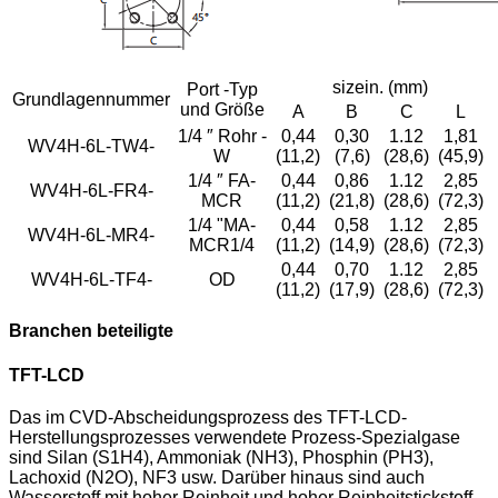
sizein. (mm)
Port -Typ
Grundlagennummer
und Größe
A
B
C
L
1/4 ″ Rohr -
0,44
0,30
1.12
1,81
WV4H-6L-TW4-
W
(11,2)
(7,6)
(28,6)
(45,9)
1/4 ″ FA-
0,44
0,86
1.12
2,85
WV4H-6L-FR4-
MCR
(11,2)
(21,8)
(28,6)
(72,3)
1/4 "MA-
0,44
0,58
1.12
2,85
WV4H-6L-MR4-
MCR1/4
(11,2)
(14,9)
(28,6)
(72,3)
0,44
0,70
1.12
2,85
WV4H-6L-TF4-
OD
(11,2)
(17,9)
(28,6)
(72,3)
Branchen beteiligte
TFT-LCD
Das im CVD-Abscheidungsprozess des TFT-LCD-
Herstellungsprozesses verwendete Prozess-Spezialgase
sind Silan (S1H4), Ammoniak (NH3), Phosphin (PH3),
Lachoxid (N2O), NF3 usw. Darüber hinaus sind auch
Wasserstoff mit hoher Reinheit und hoher Reinheitstickstoff