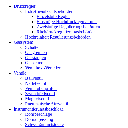
Druckregler
Industrieaufsichtsbehörden
Einzelstufe Regler
Einstufige Hochdruckregulatoren
Zweistufige Regulierungsbehörden
Rückdruckregulierungsbehörden
Hochreinheit Regulierungsbehörden
Gassystem
Schalter
Gasgremien
Gasstangen
Gaskeime
Ventilbox -Verteiler
Ventile
Ballventil
Nadelventil
Ventil überprüfen
Zwerchfellventil
Magnetventil
Pneumatische Sitzventil
Instrumentierungsbeschläge
Rohrbeschläge
Rohranpassung
Schweißnimmtstücke