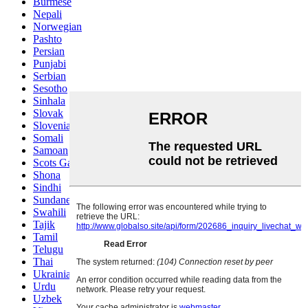
Burmese
Nepali
Norwegian
Pashto
Persian
Punjabi
Serbian
Sesotho
Sinhala
Slovak
Slovenian
Somali
Samoan
Scots Gaelic
Shona
Sindhi
Sundanese
Swahili
Tajik
Tamil
Telugu
Thai
Ukrainian
Urdu
Uzbek