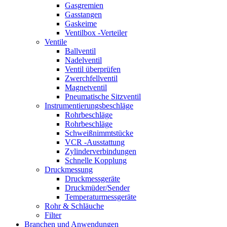
Gasgremien
Gasstangen
Gaskeime
Ventilbox -Verteiler
Ventile
Ballventil
Nadelventil
Ventil überprüfen
Zwerchfellventil
Magnetventil
Pneumatische Sitzventil
Instrumentierungsbeschläge
Rohrbeschläge
Rohrbeschläge
Schweißnimmtstücke
VCR -Ausstattung
Zylinderverbindungen
Schnelle Kopplung
Druckmessung
Druckmessgeräte
Druckmüder/Sender
Temperaturmessgeräte
Rohr & Schläuche
Filter
Branchen und Anwendungen