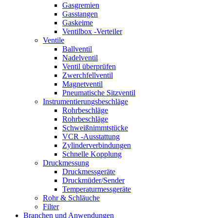
Gasgremien
Gasstangen
Gaskeime
Ventilbox -Verteiler
Ventile
Ballventil
Nadelventil
Ventil überprüfen
Zwerchfellventil
Magnetventil
Pneumatische Sitzventil
Instrumentierungsbeschläge
Rohrbeschläge
Rohrbeschläge
Schweißnimmtstücke
VCR -Ausstattung
Zylinderverbindungen
Schnelle Kopplung
Druckmessung
Druckmessgeräte
Druckmüder/Sender
Temperaturmessgeräte
Rohr & Schläuche
Filter
Branchen und Anwendungen