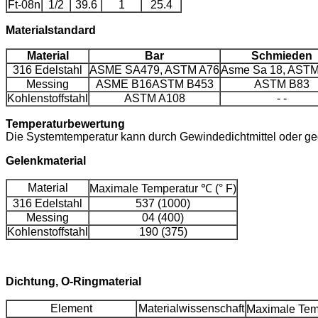
Ft-08n
1/2
39.6
1
25.4
Materialstandard
Material
Bar
Schmieden
316 Edelstahl
ASME SA479, ASTM A76
Asme Sa 18, ASTM
Messing
ASME B16ASTM B453
ASTM B83
Kohlenstoffstahl
ASTM A108
- -
Temperaturbewertung
Die Systemtemperatur kann durch Gewindedichtmittel oder ge
Gelenkmaterial
Material
Maximale Temperatur ℃ (° F)
316 Edelstahl
537 (1000)
Messing
04 (400)
Kohlenstoffstahl
190 (375)
Dichtung, O-Ringmaterial
Element
Materialwissenschaft
Maximale Temp