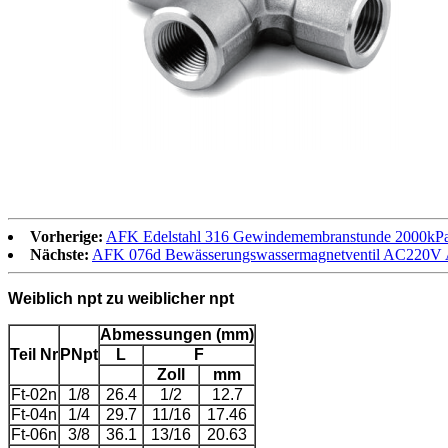
Vorherige:
AFK Edelstahl 316 Gewindemembranstunde 2000kPa
Nächste:
AFK 076d Bewässerungswassermagnetventil AC220V
Weiblich npt zu weiblicher npt
Abmessungen (mm)
Teil Nr
P
Npt
L
F
Zoll
mm
Ft-02n
1/8
26.4
1/2
12.7
Ft-04n
1/4
29.7
11/16
17.46
Ft-06n
3/8
36.1
13/16
20.63