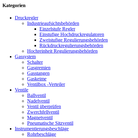
Kategorien
Druckregler
Industrieaufsichtsbehörden
Einzelstufe Regler
Einstufige Hochdruckregulatoren
Zweistufige Regulierungsbehörden
Rückdruckregulierungsbehörden
Hochreinheit Regulierungsbehörden
Gassystem
Schalter
Gasgremien
Gasstangen
Gaskeime
Ventilbox -Verteiler
Ventile
Ballventil
Nadelventil
Ventil überprüfen
Zwerchfellventil
Magnetventil
Pneumatische Sitzventil
Instrumentierungsbeschläge
Rohrbeschläge