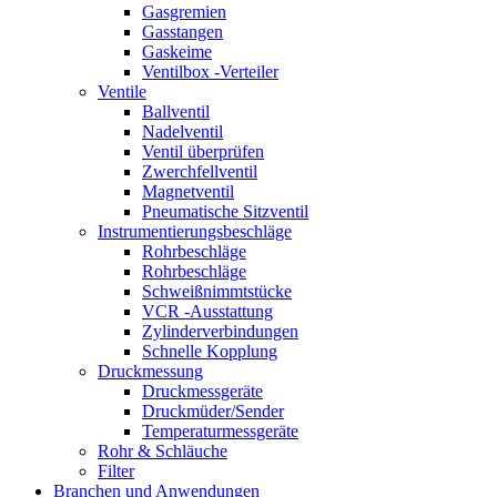
Gasgremien
Gasstangen
Gaskeime
Ventilbox -Verteiler
Ventile
Ballventil
Nadelventil
Ventil überprüfen
Zwerchfellventil
Magnetventil
Pneumatische Sitzventil
Instrumentierungsbeschläge
Rohrbeschläge
Rohrbeschläge
Schweißnimmtstücke
VCR -Ausstattung
Zylinderverbindungen
Schnelle Kopplung
Druckmessung
Druckmessgeräte
Druckmüder/Sender
Temperaturmessgeräte
Rohr & Schläuche
Filter
Branchen und Anwendungen