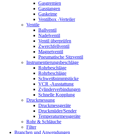
Gasgremien
Gasstangen
Gaskeime
Ventilbox -Verteiler
Ventile
Ballventil
Nadelventil
Ventil überprüfen
Zwerchfellventil
Magnetventil
Pneumatische Sitzventil
Instrumentierungsbeschläge
Rohrbeschläge
Rohrbeschläge
Schweißnimmtstücke
VCR -Ausstattung
Zylinderverbindungen
Schnelle Kopplung
Druckmessung
Druckmessgeräte
Druckmüder/Sender
Temperaturmessgeräte
Rohr & Schläuche
Filter
Branchen und Anwendungen