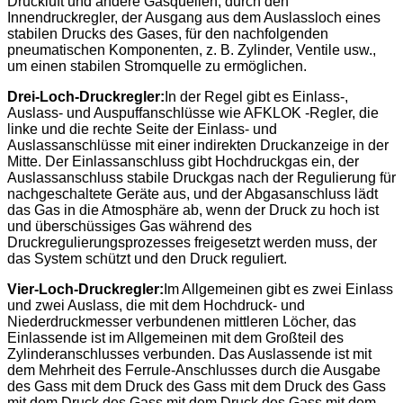
Druckluft und andere Gasquellen, durch den
Innendruckregler, der Ausgang aus dem Auslassloch eines
stabilen Drucks des Gases, für den nachfolgenden
pneumatischen Komponenten, z. B. Zylinder, Ventile usw.,
um einen stabilen Stromquelle zu ermöglichen.
Drei-Loch-Druckregler:
In der Regel gibt es Einlass-,
Auslass- und Auspuffanschlüsse wie AFKLOK -Regler, die
linke und die rechte Seite der Einlass- und
Auslassanschlüsse mit einer indirekten Druckanzeige in der
Mitte. Der Einlassanschluss gibt Hochdruckgas ein, der
Auslassanschluss stabile Druckgas nach der Regulierung für
nachgeschaltete Geräte aus, und der Abgasanschluss lädt
das Gas in die Atmosphäre ab, wenn der Druck zu hoch ist
und überschüssiges Gas während des
Druckregulierungsprozesses freigesetzt werden muss, der
das System schützt und den Druck reguliert.
Vier-Loch-Druckregler:
Im Allgemeinen gibt es zwei Einlass
und zwei Auslass, die mit dem Hochdruck- und
Niederdruckmesser verbundenen mittleren Löcher, das
Einlassende ist im Allgemeinen mit dem Großteil des
Zylinderanschlusses verbunden. Das Auslassende ist mit
dem Mehrheit des Ferrule-Anschlusses durch die Ausgabe
des Gass mit dem Druck des Gass mit dem Druck des Gass
mit dem Druck des Gass mit dem Druck des Gass mit dem